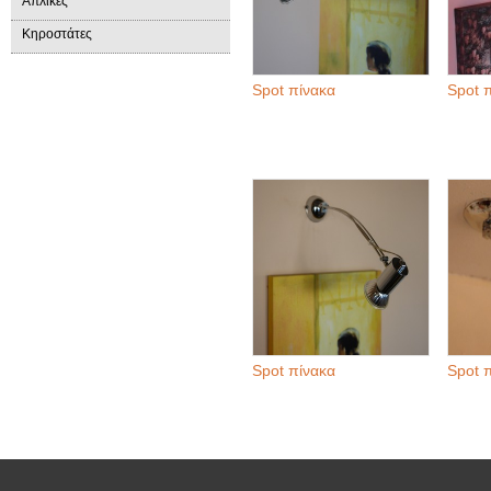
Απλίκες
Κηροστάτες
Spot πίνακα
Spot 
Spot πίνακα
Spot 