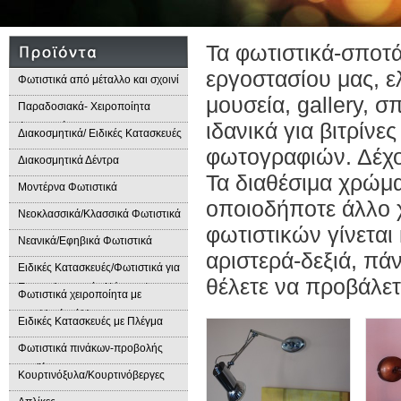
Τα φωτιστικά-σποτά
εργοστασίου μας, 
Φωτιστικά από μέταλλο και σχοινί
μουσεία, gallery, σ
Παραδοσιακά- Χειροποίητα
ιδανικά για βιτρίνε
Φωτιστικά
Διακοσμητικά/ Ειδικές Κατασκευές
φωτογραφιών. Δέχον
Διακοσμητικά Δέντρα
Τα διαθέσιμα χρώμα
Μοντέρνα Φωτιστικά
οποιοδήποτε άλλο χ
Νεοκλασσικά/Κλασσικά Φωτιστικά
φωτιστικών γίνεται
Νεανικά/Εφηβικά Φωτιστικά
αριστερά-δεξιά, πά
Ειδικές Κατασκευές/Φωτιστικά για
θέλετε να προβάλετ
Επαγγελματικούς Χώρους/
Φωτιστικά χειροποίητα με
Παραδοσιακά Φωτιστικά
μεταλλικά φύλλα
Ειδικές Κατασκευές με Πλέγμα
Φωτιστικά πινάκων-προβολής
προϊόντων
Κουρτινόξυλα/Κουρτινόβεργες