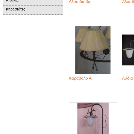
Απλίκες
Αλυσίδα 3φ
Αλυσί
Κηροστάτες
Καράβολο Α
Λυδία