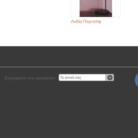
Λυδία Πορτατίφ
Εγγραφείτε στο newsletter