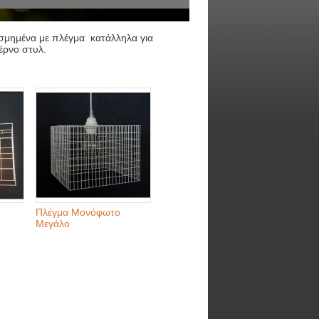
κοσμημένα με πλέγμα κατάλληλα για
έρνο στυλ.
Πλέγμα Μονόφωτο
Μεγάλο