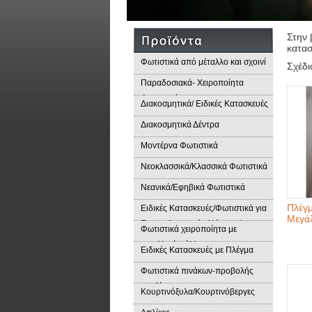
Στην 
κατασ
Φωτιστικά από μέταλλο και σχοινί
Σχέδ
Παραδοσιακά- Χειροποίητα
Φωτιστικά
Διακοσμητικά/ Ειδικές Κατασκευές
Διακοσμητικά Δέντρα
Μοντέρνα Φωτιστικά
Νεοκλασσικά/Κλασσικά Φωτιστικά
Νεανικά/Εφηβικά Φωτιστικά
Πλέγ
Ειδικές Κατασκευές/Φωτιστικά για
Μεγά
Επαγγελματικούς Χώρους/
Φωτιστικά χειροποίητα με
Παραδοσιακά Φωτιστικά
μεταλλικά φύλλα
Ειδικές Κατασκευές με Πλέγμα
Φωτιστικά πινάκων-προβολής
προϊόντων
Κουρτινόξυλα/Κουρτινόβεργες