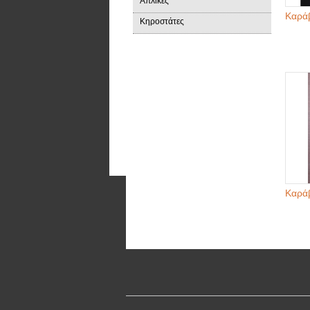
Απλίκες
Καρά
Κηροστάτες
Καρά