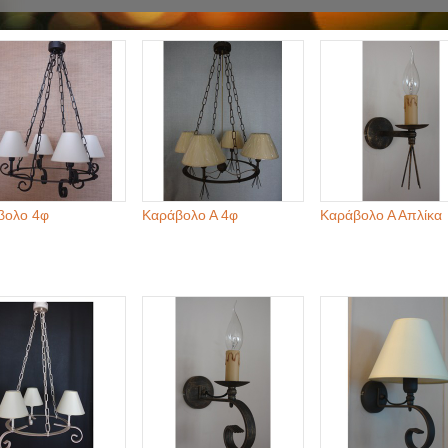
βολο 4φ
Καράβολο Α 4φ
Καράβολο Α Απλίκα