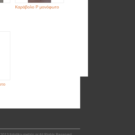
Καράβολο Ρ μονόφωτο
ωτο
2013 fotistika-metalo.gr All Rights Reserved.