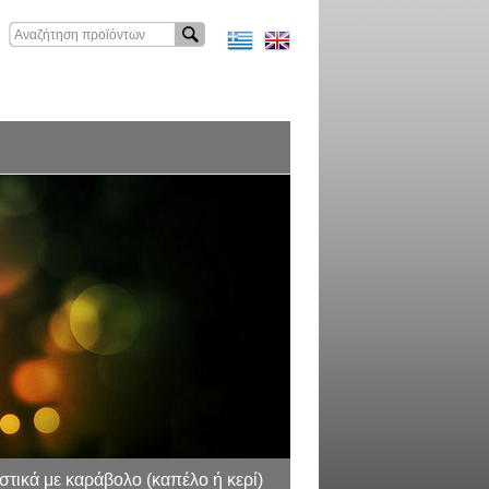
τικά με καράβολο (καπέλο ή κερί)