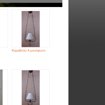
Καράβολο Α μονόφωτο