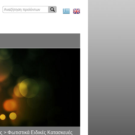
ς > Φωτιστικά Ειδικές Κατασκευές