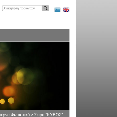
έρνα Φωτιστικά > Σειρά ''ΚΥΒΟΣ''