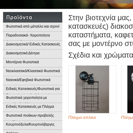
Στην βιοτεχνία μας,
κατασκευές) διακο
Φωτιστικά από μέταλλο και σχοινί
καταστήματα, καφετέ
Παραδοσιακά- Χειροποίητα
σας με μοντέρνο στ
Φωτιστικά
Διακοσμητικά/ Ειδικές Κατασκευές
Σχέδια και χρώματ
Διακοσμητικά Δέντρα
Μοντέρνα Φωτιστικά
Νεοκλασσικά/Κλασσικά Φωτιστικά
Νεανικά/Εφηβικά Φωτιστικά
Ειδικές Κατασκευές/Φωτιστικά για
Επαγγελματικούς Χώρους/
Φωτιστικά χειροποίητα με
Παραδοσιακά Φωτιστικά
μεταλλικά φύλλα
Ειδικές Κατασκευές με Πλέγμα
Φωτιστικά πινάκων-προβολής
Πλέγμα απλίκα
Πλέγμ
προϊόντων
Κουρτινόξυλα/Κουρτινόβεργες