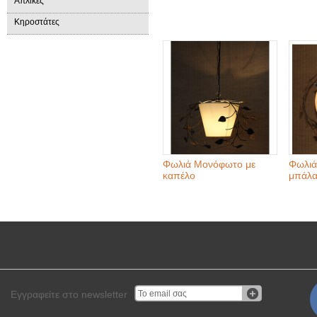
Απλίκες
Κηροστάτες
Φωλιά Μονόφωτο με
Φωλιά
καπέλο
μπάλ
Εγγραφείτε στο newsletter