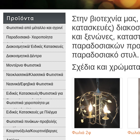
Στην βιοτεχνία μας,
κατασκευές) διακο
Φωτιστικά από μέταλλο και σχοινί
και ξενώνες, κατασ
Παραδοσιακά- Χειροποίητα
παραδοσιακών προιό
Φωτιστικά
Διακοσμητικά/ Ειδικές Κατασκευές
παραδοσιακό στυλ.
Διακοσμητικά Δέντρα
Σχέδια και χρώματ
Μοντέρνα Φωτιστικά
Νεοκλασσικά/Κλασσικά Φωτιστικά
Νεανικά/Εφηβικά Φωτιστικά
Ειδικές Κατασκευές/Φωτιστικά για
Επαγγελματικούς Χώρους/
Φωτιστικά χειροποίητα με
Παραδοσιακά Φωτιστικά
μεταλλικά φύλλα
Ειδικές Κατασκευές με Πλέγμα
Φωτιστικά πινάκων-προβολής
προϊόντων
Κουρτινόξυλα/Κουρτινόβεργες
Φωλιά 2φ
Φωλιά