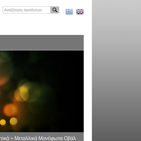
τικά > Μεταλλικά Μονόφωτα Οβάλ