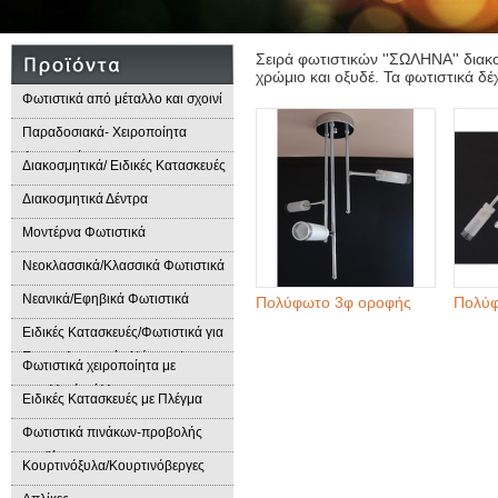
Σειρά φωτιστικών ''ΣΩΛΗΝΑ'' διακο
χρώμιο και οξυδέ. Τα φωτιστικά δ
Φωτιστικά από μέταλλο και σχοινί
Παραδοσιακά- Χειροποίητα
Φωτιστικά
Διακοσμητικά/ Ειδικές Κατασκευές
Διακοσμητικά Δέντρα
Μοντέρνα Φωτιστικά
Νεοκλασσικά/Κλασσικά Φωτιστικά
Νεανικά/Εφηβικά Φωτιστικά
Πολύφωτο 3φ οροφής
Πολύφ
Ειδικές Κατασκευές/Φωτιστικά για
Επαγγελματικούς Χώρους/
Φωτιστικά χειροποίητα με
Παραδοσιακά Φωτιστικά
μεταλλικά φύλλα
Ειδικές Κατασκευές με Πλέγμα
Φωτιστικά πινάκων-προβολής
προϊόντων
Κουρτινόξυλα/Κουρτινόβεργες