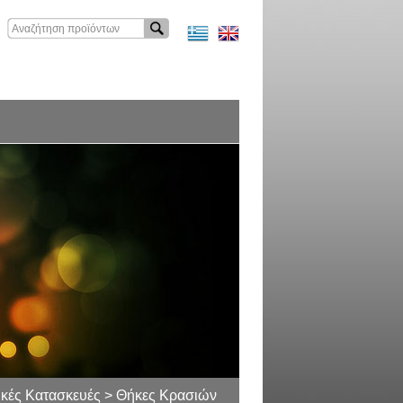
δικές Κατασκευές > Θήκες Κρασιών