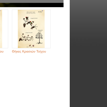
χου
Θήκες Κρασιών Τοίχου