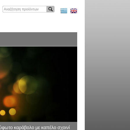
ύφωτο καράβολο με καπέλο σχοινί