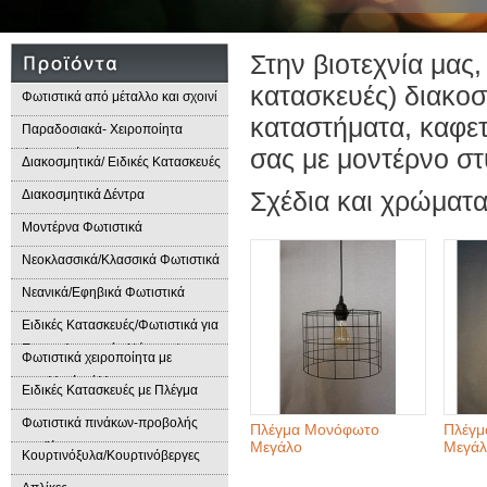
Στην βιοτεχνία μας,
κατασκευές) διακο
Φωτιστικά από μέταλλο και σχοινί
καταστήματα, καφετέ
Παραδοσιακά- Χειροποίητα
σας με μοντέρνο στ
Φωτιστικά
Διακοσμητικά/ Ειδικές Κατασκευές
Σχέδια και χρώματ
Διακοσμητικά Δέντρα
Μοντέρνα Φωτιστικά
Νεοκλασσικά/Κλασσικά Φωτιστικά
Νεανικά/Εφηβικά Φωτιστικά
Ειδικές Κατασκευές/Φωτιστικά για
Επαγγελματικούς Χώρους/
Φωτιστικά χειροποίητα με
Παραδοσιακά Φωτιστικά
μεταλλικά φύλλα
Ειδικές Κατασκευές με Πλέγμα
Φωτιστικά πινάκων-προβολής
Πλέγμα Μονόφωτο
Πλέγμ
Μεγάλο
Μεγάλ
προϊόντων
Κουρτινόξυλα/Κουρτινόβεργες