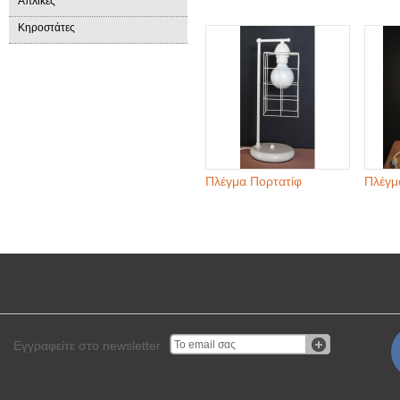
Απλίκες
Κηροστάτες
Πλέγμα Πορτατίφ
Πλέγμ
Εγγραφείτε στο newsletter