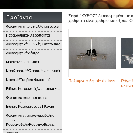
Σειρά ''ΚΥΒΟΣ'' διακοσμημένη με α
χρώματα είναι χρώμιο και οξυδέ. Οι
Φωτιστικά από μέταλλο και σχοινί
Παραδοσιακά- Χειροποίητα
Φωτιστικά
Διακοσμητικά/ Ειδικές Κατασκευές
Διακοσμητικά Δέντρα
Μοντέρνα Φωτιστικά
Νεοκλασσικά/Κλασσικά Φωτιστικά
Νεανικά/Εφηβικά Φωτιστικά
Πολύφωτο 5φ plexi glass
Ράγα 6
ακτίνε
Ειδικές Κατασκευές/Φωτιστικά για
Επαγγελματικούς Χώρους/
Φωτιστικά χειροποίητα με
Παραδοσιακά Φωτιστικά
μεταλλικά φύλλα
Ειδικές Κατασκευές με Πλέγμα
Φωτιστικά πινάκων-προβολής
προϊόντων
Κουρτινόξυλα/Κουρτινόβεργες