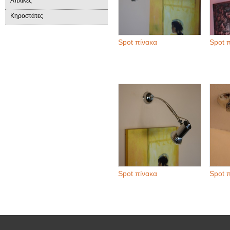
Απλίκες
Κηροστάτες
Spot πίνακα
Spot 
Spot πίνακα
Spot 