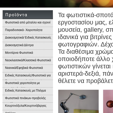
Τα φωτιστικά-σποτά
εργοστασίου μας, 
Φωτιστικά από μέταλλο και σχοινί
μουσεία, gallery, σ
Παραδοσιακά- Χειροποίητα
ιδανικά για βιτρίνε
Φωτιστικά
Διακοσμητικά/ Ειδικές Κατασκευές
φωτογραφιών. Δέχον
Διακοσμητικά Δέντρα
Τα διαθέσιμα χρώμα
Μοντέρνα Φωτιστικά
οποιοδήποτε άλλο χ
Νεοκλασσικά/Κλασσικά Φωτιστικά
φωτιστικών γίνεται
Νεανικά/Εφηβικά Φωτιστικά
αριστερά-δεξιά, πά
Ειδικές Κατασκευές/Φωτιστικά για
θέλετε να προβάλετ
Επαγγελματικούς Χώρους/
Φωτιστικά χειροποίητα με
Παραδοσιακά Φωτιστικά
μεταλλικά φύλλα
Ειδικές Κατασκευές με Πλέγμα
Φωτιστικά πινάκων-προβολής
προϊόντων
Κουρτινόξυλα/Κουρτινόβεργες