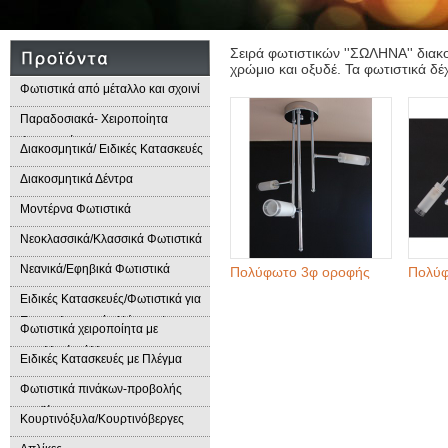
Σειρά φωτιστικών ''ΣΩΛΗΝΑ'' διακο
χρώμιο και οξυδέ. Τα φωτιστικά δ
Φωτιστικά από μέταλλο και σχοινί
Παραδοσιακά- Χειροποίητα
Φωτιστικά
Διακοσμητικά/ Ειδικές Κατασκευές
Διακοσμητικά Δέντρα
Μοντέρνα Φωτιστικά
Νεοκλασσικά/Κλασσικά Φωτιστικά
Νεανικά/Εφηβικά Φωτιστικά
Πολύφωτο 3φ οροφής
Πολύφ
Ειδικές Κατασκευές/Φωτιστικά για
Επαγγελματικούς Χώρους/
Φωτιστικά χειροποίητα με
Παραδοσιακά Φωτιστικά
μεταλλικά φύλλα
Ειδικές Κατασκευές με Πλέγμα
Φωτιστικά πινάκων-προβολής
προϊόντων
Κουρτινόξυλα/Κουρτινόβεργες