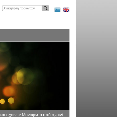
και σχοινί > Μονόφωτα από σχοινί