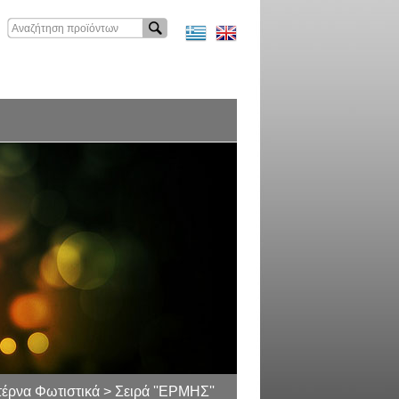
έρνα Φωτιστικά > Σειρά ''ΕΡΜΗΣ''