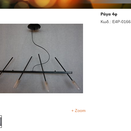
Ράγα 4φ
Κωδ.: E4P-0166
+ Zoom