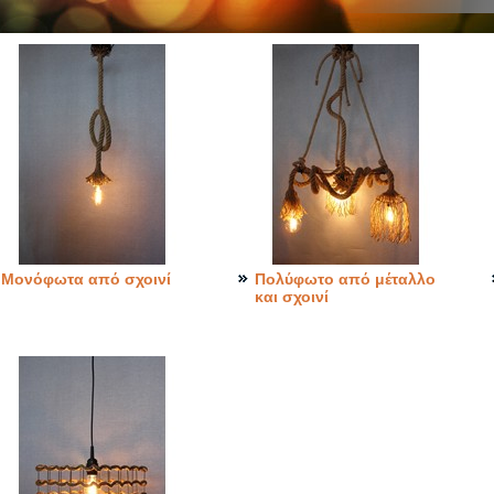
Μονόφωτα από σχοινί
Πολύφωτο από μέταλλο
και σχοινί