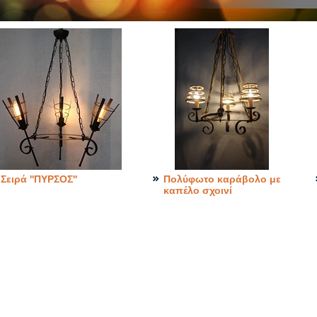
Σειρά ''ΠΥΡΣΟΣ''
Πολύφωτο καράβολο με
καπέλο σχοινί