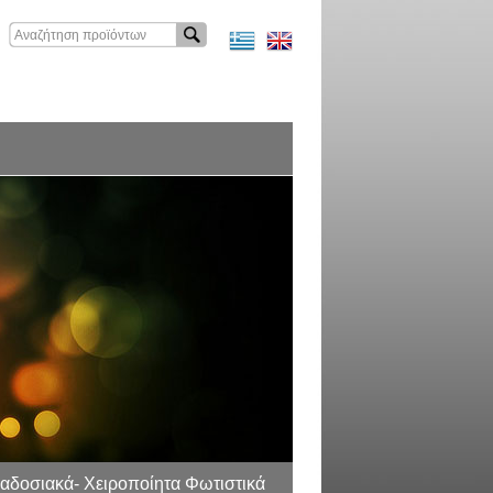
αδοσιακά- Χειροποίητα Φωτιστικά