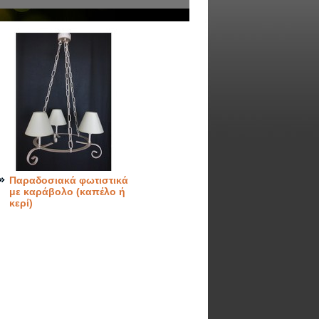
Παραδοσιακά φωτιστικά
με καράβολο (καπέλο ή
κερί)