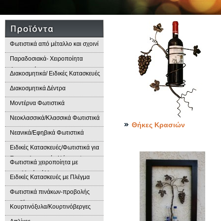
Φωτιστικά από μέταλλο και σχοινί
Παραδοσιακά- Χειροποίητα
Φωτιστικά
Διακοσμητικά/ Ειδικές Κατασκευές
Διακοσμητικά Δέντρα
Μοντέρνα Φωτιστικά
Νεοκλασσικά/Κλασσικά Φωτιστικά
Θήκες Κρασιών
Νεανικά/Εφηβικά Φωτιστικά
Ειδικές Κατασκευές/Φωτιστικά για
Επαγγελματικούς Χώρους/
Φωτιστικά χειροποίητα με
Παραδοσιακά Φωτιστικά
μεταλλικά φύλλα
Ειδικές Κατασκευές με Πλέγμα
Φωτιστικά πινάκων-προβολής
προϊόντων
Κουρτινόξυλα/Κουρτινόβεργες