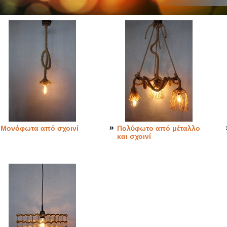
Μονόφωτα από σχοινί
Πολύφωτο από μέταλλο
και σχοινί