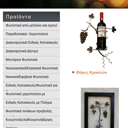
Φωτιστικά από μέταλλο και σχοινί
Παραδοσιακά- Χειροποίητα
Φωτιστικά
Διακοσμητικά/ Ειδικές Κατασκευές
Διακοσμητικά Δέντρα
Μοντέρνα Φωτιστικά
Νεοκλασσικά/Κλασσικά Φωτιστικά
Θήκες Κρασιών
Νεανικά/Εφηβικά Φωτιστικά
Ειδικές Κατασκευές/Φωτιστικά για
Επαγγελματικούς Χώρους/
Φωτιστικά χειροποίητα με
Παραδοσιακά Φωτιστικά
μεταλλικά φύλλα
Ειδικές Κατασκευές με Πλέγμα
Φωτιστικά πινάκων-προβολής
προϊόντων
Κουρτινόξυλα/Κουρτινόβεργες