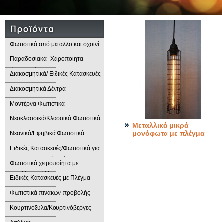
Φωτιστικά από μέταλλο και σχοινί
Παραδοσιακά- Χειροποίητα
Φωτιστικά
Διακοσμητικά/ Ειδικές Κατασκευές
Διακοσμητικά Δέντρα
Μοντέρνα Φωτιστικά
Νεοκλασσικά/Κλασσικά Φωτιστικά
Μεταλλικά μικρά
μονόφωτα με πλέγμα
Νεανικά/Εφηβικά Φωτιστικά
Ειδικές Κατασκευές/Φωτιστικά για
Επαγγελματικούς Χώρους/
Φωτιστικά χειροποίητα με
Παραδοσιακά Φωτιστικά
μεταλλικά φύλλα
Ειδικές Κατασκευές με Πλέγμα
Φωτιστικά πινάκων-προβολής
προϊόντων
Κουρτινόξυλα/Κουρτινόβεργες