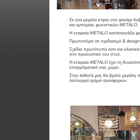
Σε ένα μεγάλο κτίριο στο φανάρι Κα
και εμπορίας φωτιστικών
ΜΕΤΑLO
.
Η εταιρεία
METALO
κατασκευάζει
φ
Πρωτοπόρα σε σχεδιασμό & design 
Σχέδια πρωτότυπα όσο και κλασικά 
στο προσωπικό του στυλ.
Η εταιρεία
ΜETALO
έχει τη δυνατότη
επαγγελματικό σας χώρο.
Στην έκθεσή μας θα βρείτε μεγάλη π
λειτουργεί
τμήμα προσφορών
.